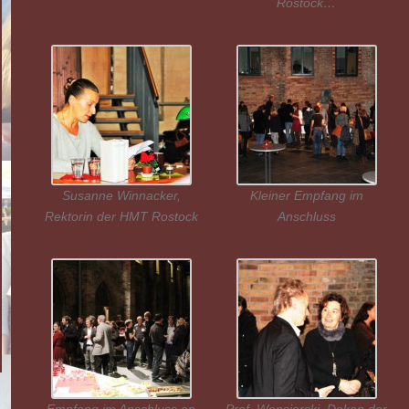
Rostock…
Susanne Winnacker,
Kleiner Empfang im
Rektorin der HMT Rostock
Anschluss