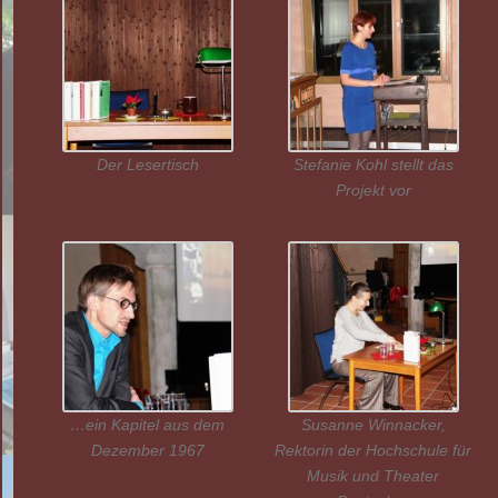
Der Lesertisch
Stefanie Kohl stellt das
Projekt vor
…ein Kapitel aus dem
Susanne Winnacker,
Dezember 1967
Rektorin der Hochschule für
Musik und Theater