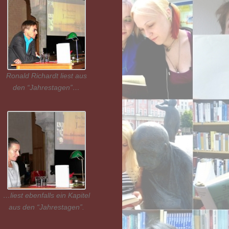
Ronald Richardt liest aus
den “Jahrestagen”…
…liest ebenfalls ein Kapitel
aus den “Jahrestagen”.