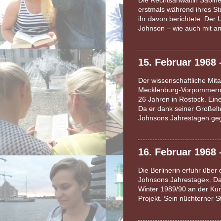
Die Rechtsanwältin Sabine
erstmals während ihres St
ihr davon berichtete. Der
Johnson – wie auch mit a
15. Februar 1968
Der wissenschaftliche Mit
Mecklenburg-Vorpommern v
26 Jahren in Rostock. Ein
Da er dank seiner Großelte
Johnsons Jahrestagen g
16. Februar 1968
Die Berlinerin erfuhr über
Johnsons Jahrestage«. Da 
Winter 1989/90 an der Kuns
Projekt. Sein nüchterner S