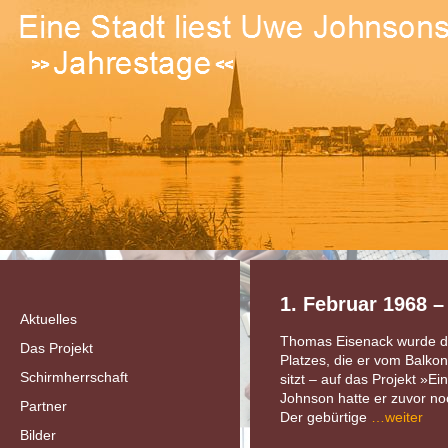
1. Februar 1968 
Aktuelles
Thomas Eisenack wurde dur
Das Projekt
Platzes, die er vom Balko
Schirmherrschaft
sitzt – auf das Projekt »
Johnson hatte er zuvor noc
Partner
Der gebürtige
…weiter
Bilder