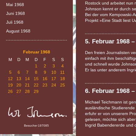
Rostock und arbeitet nun
Mai 1968
Johnson kennt er durch se
Juni 1968
Bei der vom Kempowski-Arc
Projekt »Eine Stadt lies
Juli 1968
August 1968
5. Februar 1968 
Februar 1968
Den freien Journalisten v
einfach mit ihm beschäfti
M
D
M
D
F
S
S
und schnell wurde Johnso
1
2
3
4
Er las unter anderem Ing
5
6
7
8
9
10
11
12
13
14
15
16
17
18
19
20
21
22
23
24
25
6. Februar 1968 
26
27
28
29
Michael Teichmann ist gern
ausländische Studierend
erfuhr er von unserem Pro
gelesen, möchte sich aber
Ingrid Babendererde und
Besucher
197085