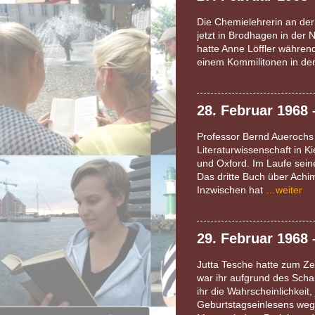
Die Chemielehrerin an de
jetzt in Brodhagen in der
hatte Anne Löffler währen
einem Kommilitonen in de
28. Februar 1968 
Professor Bernd Auerochs 
Literaturwissenschaft in Ki
und Oxford. Im Laufe sein
Das dritte Buch über Achi
Inzwischen hat
…weiter
29. Februar 1968 
Jutta Tesche hatte zum Ze
war ihr aufgrund des Schal
ihr die Wahrscheinlichkei
Geburtstagseinlesens weg